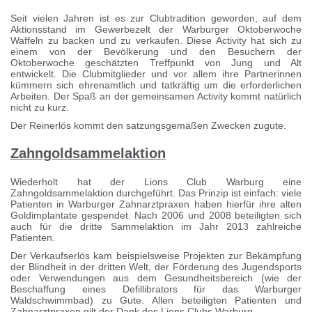
Seit vielen Jahren ist es zur Clubtradition geworden, auf dem
Aktionsstand im Gewerbezelt der Warburger Oktoberwoche
Waffeln zu backen und zu verkaufen. Diese Activity hat sich zu
einem von der Bevölkerung und den Besuchern der
Oktoberwoche geschätzten Treffpunkt von Jung und Alt
entwickelt. Die Clubmitglieder und vor allem ihre Partnerinnen
kümmern sich ehrenamtlich und tatkräftig um die erforderlichen
Arbeiten. Der Spaß an der gemeinsamen Activity kommt natürlich
nicht zu kurz.
Der Reinerlös kommt den satzungsgemäßen Zwecken zugute.
Zahngoldsammelaktion
Wiederholt hat der Lions Club Warburg eine
Zahngoldsammelaktion durchgeführt. Das Prinzip ist einfach: viele
Patienten in Warburger Zahnarztpraxen haben hierfür ihre alten
Goldimplantate gespendet. Nach 2006 und 2008 beteiligten sich
auch für die dritte Sammelaktion im Jahr 2013 zahlreiche
Patienten.
Der Verkaufserlös kam beispielsweise Projekten zur Bekämpfung
der Blindheit in der dritten Welt, der Förderung des Jugendsports
oder Verwendungen aus dem Gesundheitsbereich (wie der
Beschaffung eines Defillibrators für das Warburger
Waldschwimmbad) zu Gute. Allen beteiligten Patienten und
Zahnarztpraxen gilt der Dank des Lions Clubs Warburg.