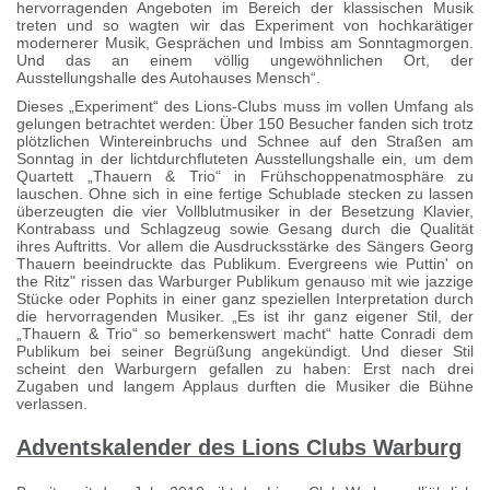
hervorragenden Angeboten im Bereich der klassischen Musik
treten und so wagten wir das Experiment von hochkarätiger
modernerer Musik, Gesprächen und Imbiss am Sonntagmorgen.
Und das an einem völlig ungewöhnlichen Ort, der
Ausstellungshalle des Autohauses Mensch“.
Dieses „Experiment“ des Lions-Clubs muss im vollen Umfang als
gelungen betrachtet werden: Über 150 Besucher fanden sich trotz
plötzlichen Wintereinbruchs und Schnee auf den Straßen am
Sonntag in der lichtdurchfluteten Ausstellungshalle ein, um dem
Quartett „Thauern & Trio“ in Frühschoppenatmosphäre zu
lauschen. Ohne sich in eine fertige Schublade stecken zu lassen
überzeugten die vier Vollblutmusiker in der Besetzung Klavier,
Kontrabass und Schlagzeug sowie Gesang durch die Qualität
ihres Auftritts. Vor allem die Ausdrucksstärke des Sängers Georg
Thauern beeindruckte das Publikum. Evergreens wie Puttin' on
the Ritz" rissen das Warburger Publikum genauso mit wie jazzige
Stücke oder Pophits in einer ganz speziellen Interpretation durch
die hervorragenden Musiker. „Es ist ihr ganz eigener Stil, der
„Thauern & Trio“ so bemerkenswert macht“ hatte Conradi dem
Publikum bei seiner Begrüßung angekündigt. Und dieser Stil
scheint den Warburgern gefallen zu haben: Erst nach drei
Zugaben und langem Applaus durften die Musiker die Bühne
verlassen.
Adventskalender des Lions Clubs Warburg