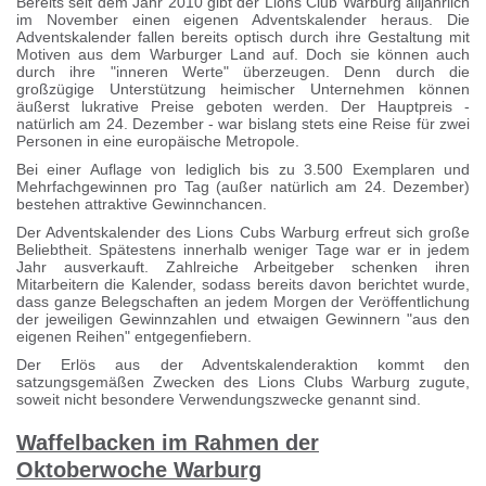
Bereits seit dem Jahr 2010 gibt der Lions Club Warburg alljährlich
im November einen eigenen Adventskalender heraus. Die
Adventskalender fallen bereits optisch durch ihre Gestaltung mit
Motiven aus dem Warburger Land auf. Doch sie können auch
durch ihre "inneren Werte" überzeugen. Denn durch die
großzügige Unterstützung heimischer Unternehmen können
äußerst lukrative Preise geboten werden. Der Hauptpreis -
natürlich am 24. Dezember - war bislang stets eine Reise für zwei
Personen in eine europäische Metropole.
Bei einer Auflage von lediglich bis zu 3.500 Exemplaren und
Mehrfachgewinnen pro Tag (außer natürlich am 24. Dezember)
bestehen attraktive Gewinnchancen.
Der Adventskalender des Lions Cubs Warburg erfreut sich große
Beliebtheit. Spätestens innerhalb weniger Tage war er in jedem
Jahr ausverkauft. Zahlreiche Arbeitgeber schenken ihren
Mitarbeitern die Kalender, sodass bereits davon berichtet wurde,
dass ganze Belegschaften an jedem Morgen der Veröffentlichung
der jeweiligen Gewinnzahlen und etwaigen Gewinnern "aus den
eigenen Reihen" entgegenfiebern.
Der Erlös aus der Adventskalenderaktion kommt den
satzungsgemäßen Zwecken des Lions Clubs Warburg zugute,
soweit nicht besondere Verwendungszwecke genannt sind.
Waffelbacken im Rahmen der
Oktoberwoche Warburg